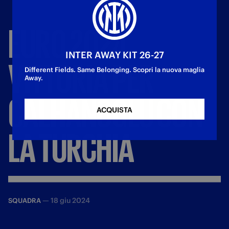
EURO
2024,
INTER AWAY KIT 26-27
VITTORIA
PER
Different Fields. Same Belonging. Scopri la nuova maglia
Away.
CALHANOGLU
CON
ACQUISTA
LA
TURCHIA
—
18 giu 2024
SQUADRA