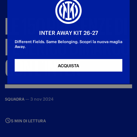
LE
150
PRESENZE
DI
INTER AWAY KIT 26-27
FEDERICO
DIMARCO
Different Fields. Same Belonging. Scopri la nuova maglia
Away.
CON
L'INTER
ACQUISTA
—
3 nov 2024
SQUADRA
5 MIN DI LETTURA