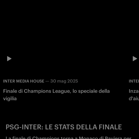
—
30 mag 2025
INTER MEDIA HOUSE
INTE
Finale di Champions League, lo speciale della
Inza
vigilia
d'ai
PSG-INTER: LE STATS DELLA FINALE
La finale di Champions torna a Monaco di Baviera per 