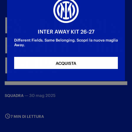
PSG
-
INTER:
STATS,
INTER AWAY KIT 26-27
PRECEDENTI,
STATO
Different Fields. Same Belonging. Scopri la nuova maglia
Away.
DI
FORMA
ACQUISTA
—
30 mag 2025
SQUADRA
7 MIN DI LETTURA