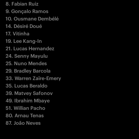
8. Fabian Ruiz

9. Gonçalo Ramos

10. Ousmane Dembélé

14. Désiré Doué

17. Vitinha

19. Lee Kang-In

21. Lucas Hernandez

24. Senny Mayulu

25. Nuno Mendes

29. Bradley Barcola

33. Warren Zaïre-Emery

35. Lucas Beraldo

39. Matvey Safonov

49. Ibrahim Mbaye

51. Willian Pacho

80. Arnau Tenas

87. João Neves