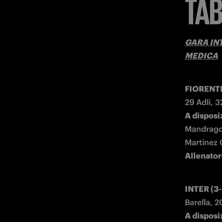
TAB
GARA INT
MEDICA
FIORENTI
A disposi
Mandragor
Allenato
INTER (3-
A disposi