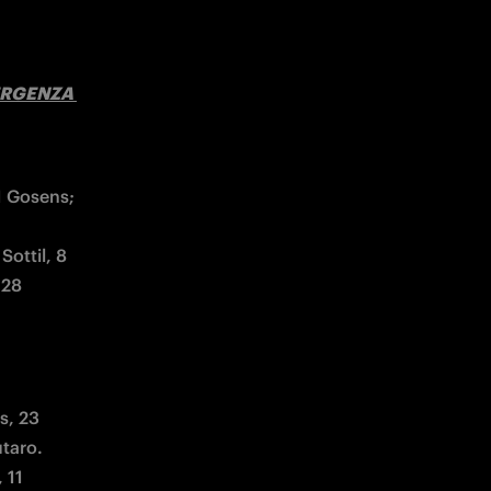
ERGENZA 
 Gosens; 
ottil, 8 
28 
, 23 
 11 