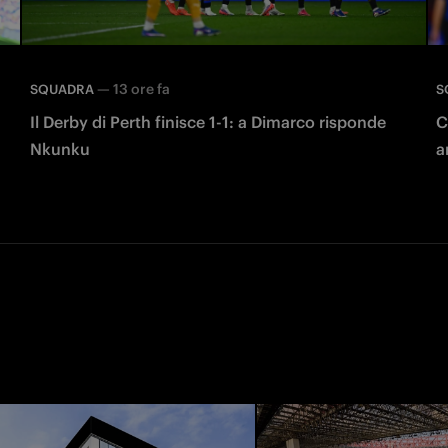
—
13 ore fa
SQUADRA
S
Il Derby di Perth finisce 1-1: a Dimarco risponde
C
Nkunku
a