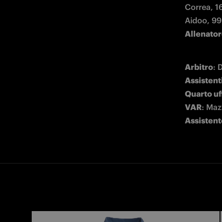
Correa, 16
Allenato
Arbitro
Assistent
Quarto uf
VAR
Assisten