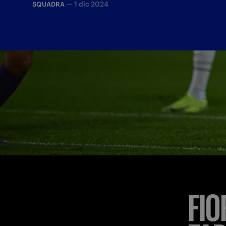
—
1 dic 2024
SQUADRA
Fiorentina
21' del p
FIO