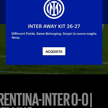
INTER AWAY KIT 26-27
Different Fields. Same Belonging. Scopri la nuova maglia
Away.
ACQUISTA
-Inter, gara valida per la 14.a giornata di Serie A, è stata inte
rimo tempo e rinviata per emergenza medica.
RENTINA-INTER 0-0 |