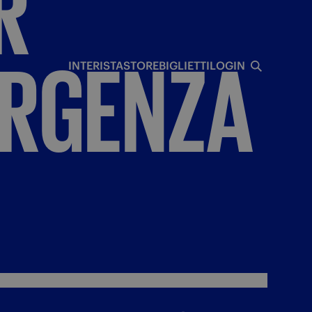
R
I
RGENZA
INTERISTA
STORE
BIGLIETTI
LOGIN