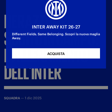
NERAZZURRI
INTER AWAY KIT 26-27
SUBITO
IN
CAMPO:
Different Fields. Same Belonging. Scopri la nuova maglia
Away.
L'ALLENAMENTO
ACQUISTA
DELL'INTER
—
1 dic 2025
SQUADRA