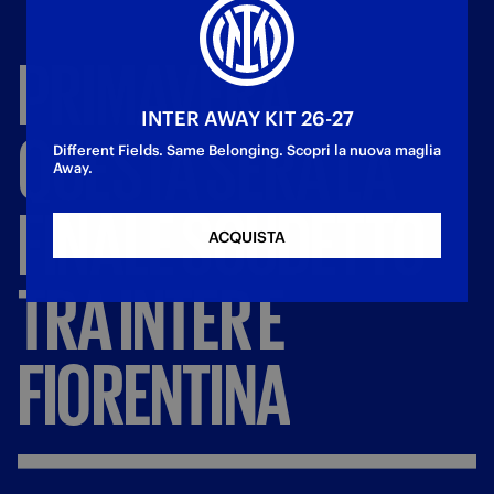
PRIMAVERA,
INTER AWAY KIT 26-27
QUESTA
SERA
LA
Different Fields. Same Belonging. Scopri la nuova maglia
Away.
FINALE
SCUDETTO
ACQUISTA
TRA
INTER
E
FIORENTINA