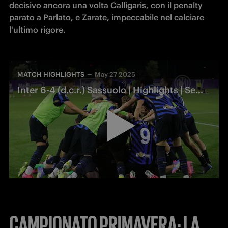
decisivo ancora una volta Calligaris, con il penalty 
parato a Parlato, e Zarate, impeccabile nel calciare 
l'ultimo rigore.
MATCH HIGHLIGHTS
May 27 2025
Inter 6-4 (d.c.r.) Sassuolo | Highlights | Semifinale Campionato Primavera 1 TIM 24-25
CAMPIONATO PRIMAVERA:
LA