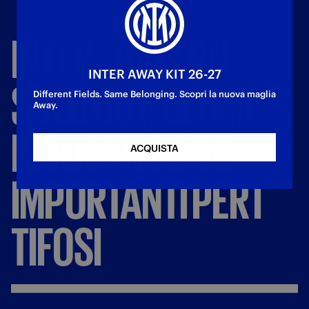
INTER
-
BAYERN
INTER AWAY KIT 26-27
SOLD
OUT:
ULTIMI
Different Fields. Same Belonging. Scopri la nuova maglia
Away.
BIGLIETTI
E
INFO
ACQUISTA
IMPORTANTI
PER
I
TIFOSI