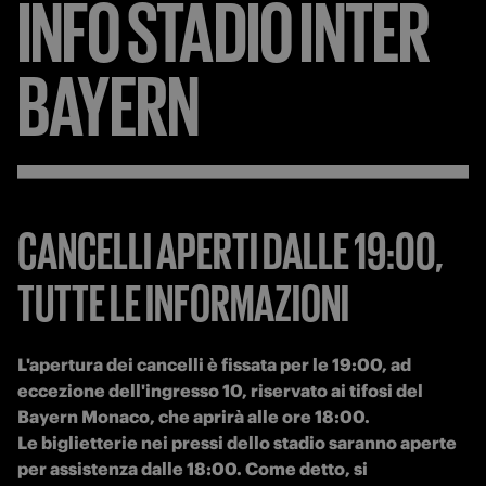
INFO
STADIO
INTER
BAYERN
CANCELLI APERTI DALLE 19:00,
TUTTE LE INFORMAZIONI
L'apertura dei cancelli è fissata per le 19:00, ad 
eccezione dell'ingresso 10, riservato ai tifosi del 
Bayern Monaco, che aprirà alle ore 18:00. 

Le biglietterie nei pressi dello stadio saranno aperte 
per assistenza dalle 18:00. Come detto, si 