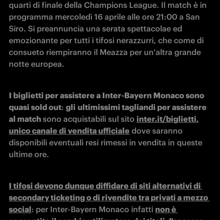
quarti di finale della Champions League. Il match è in 
programma mercoledì 16 aprile alle ore 21:00 a San 
Siro. Si preannuncia una serata spettacolae ed 
emozionante per tutti i tifosi nerazzurri, che come di 
consueto riempiranno il Meazza per un'altra grande 
notte europea. 
I biglietti per assistere a Inter-Bayern Monaco sono 
quasi sold out
: 
gli
ultimissimi tagliandi per assistere 
al match 
sono acquistabili sul sito 
inter.it/biglietti
,
unico canale di vendita ufficiale
 dove saranno 
disponibili eventuali resi rimessi in vendita in queste 
ultime ore.
I tifosi devono dunque diffidare di siti alternativi di 
secondary ticketing o di rivendite tra privati a mezzo 
social
: per Inter-Bayern Monaco infatti 
non è 