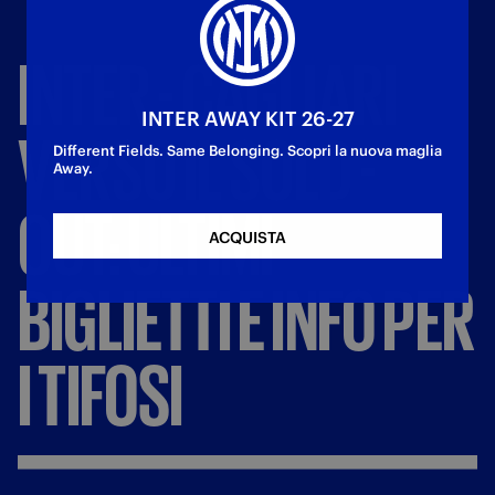
INTER
-
CAGLIARI
INTER AWAY KIT 26-27
VERSO
IL
SOLD
-
Different Fields. Same Belonging. Scopri la nuova maglia
Away.
OUT:
ULTIMI
ACQUISTA
BIGLIETTI
E
INFO
PER
I
TIFOSI