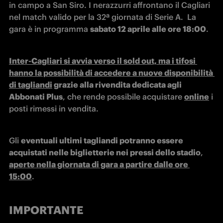
in campo a San Siro. I nerazzurri affrontano il Cagliari 
nel match valido per la 32ª giornata di Serie A.  La 
gara è in programma 
sabato 12 aprile alle ore 18:00
.
Inter-Cagliari si avvia verso il sold out, ma i tifosi 
hanno la possibilità di accedere a nuove disponibilità 
di tagliandi
 grazie alla rivendita dedicata agli 
Abbonati Plus
, che rende possibile acquistare 
online
 i 
posti rimessi in vendita. 
Gli 
eventuali ultimi tagliandi potranno essere 
acquistati nelle biglietterie nei pressi dello stadio
, 
aperte nella giornata di gara a partire dalle ore 
15:00
.
IMPORTANTE