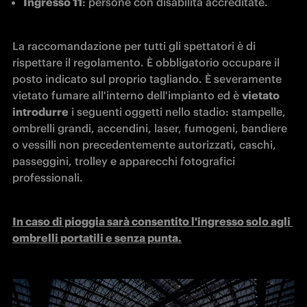
Ingresso 11
: persone con disabilità accreditate.
La raccomandazione per tutti gli spettatori è di 
rispettare il regolamento. È obbligatorio occupare il 
posto indicato sul proprio tagliando. È severamente 
vietato fumare all'interno dell'impianto ed è 
vietato 
introdurre
 i seguenti oggetti nello stadio: stampelle, 
ombrelli grandi, accendini, laser, fumogeni, bandiere 
o vessilli non precedentemente autorizzati, caschi, 
passeggini, trolley e apparecchi fotografici 
professionali.
In caso di pioggia sarà consentito l'ingresso solo agli 
ombrelli portatili e senza punta.