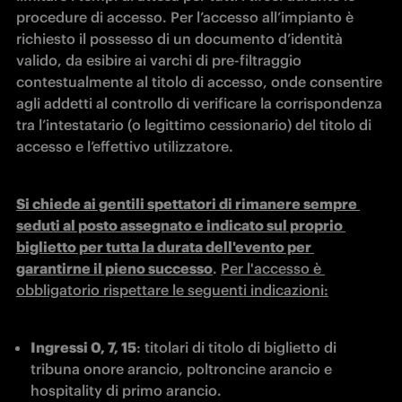
procedure di accesso. Per l’accesso all’impianto è 
richiesto il possesso di un documento d’identità 
valido, da esibire ai varchi di pre-filtraggio 
contestualmente al titolo di accesso, onde consentire 
agli addetti al controllo di verificare la corrispondenza 
tra l’intestatario (o legittimo cessionario) del titolo di 
accesso e l’effettivo utilizzatore.
Si chiede ai gentili spettatori di rimanere sempre 
seduti al posto assegnato e indicato sul proprio 
biglietto per tutta la durata dell'evento per 
garantirne il pieno successo
. 
Per l'accesso è 
obbligatorio rispettare le seguenti indicazioni:
Ingressi 0, 7, 15
: titolari di titolo di biglietto di 
tribuna onore arancio, poltroncine arancio e 
hospitality di primo arancio.