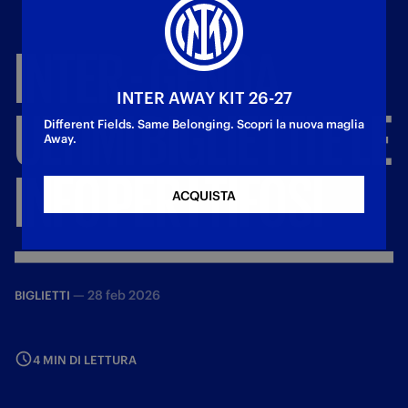
INTER
-
GENOA,
INTER AWAY KIT 26-27
ULTIMI
BIGLIETTI
E
LE
Different Fields. Same Belonging. Scopri la nuova maglia
Away.
INFO
PER
I
TIFOSI
ACQUISTA
—
28 feb 2026
BIGLIETTI
4 MIN DI LETTURA