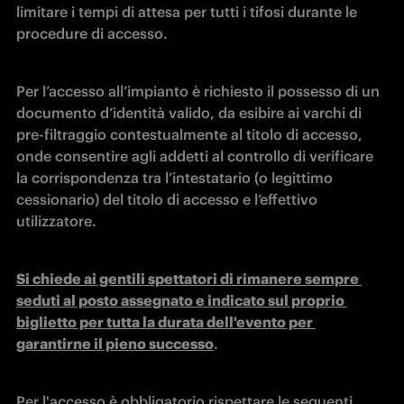
limitare i tempi di attesa per tutti i tifosi durante le 
procedure di accesso.
Per l’accesso all’impianto è richiesto il possesso di un 
documento d’identità valido, da esibire ai varchi di 
pre-filtraggio contestualmente al titolo di accesso, 
onde consentire agli addetti al controllo di verificare 
la corrispondenza tra l’intestatario (o legittimo 
cessionario) del titolo di accesso e l’effettivo 
utilizzatore.
Si chiede ai gentili spettatori di rimanere sempre 
seduti al posto assegnato e indicato sul proprio 
biglietto per tutta la durata dell'evento per 
garantirne il pieno successo
.
Per l'accesso è obbligatorio rispettare le seguenti 