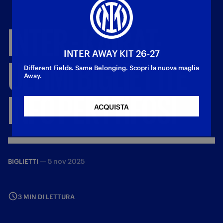
INTER
-
KAIRAT:
INTER AWAY KIT 26-27
ULTIMI
BIGLIETTI
E
Different Fields. Same Belonging. Scopri la nuova maglia
Away.
INFO
PER
I
TIFOSI
ACQUISTA
—
5 nov 2025
BIGLIETTI
3 MIN DI LETTURA