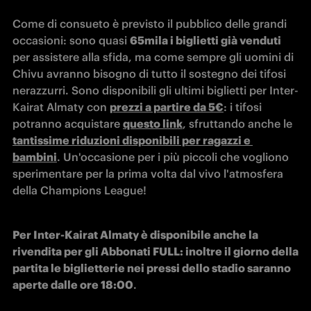
Come di consueto è previsto il pubblico delle grandi 
occasioni: sono quasi 
65mila i biglietti già venduti
per assistere alla sfida, ma come sempre gli uomini di 
Chivu avranno bisogno di tutto il sostegno dei tifosi 
nerazzurri. Sono disponibili gli ultimi biglietti per Inter-
Kairat Almaty 
con 
prezzi a partire da 5€
: i tifosi 
potranno acquistare 
questo link
, sfruttando anche le 
tantissime riduzioni disponibili per 
ragazzi e 
bambini
. Un'occasione per i più piccoli che vogliono 
sperimentare per la prima volta dal vivo l'atmosfera 
della Champions League!
Per Inter-Kairat Almaty è disponibile anche la 
rivendita per gli Abbonati FULL: inoltre il giorno della 
partita le biglietterie nei pressi dello stadio saranno 
aperte dalle ore 18:00
.