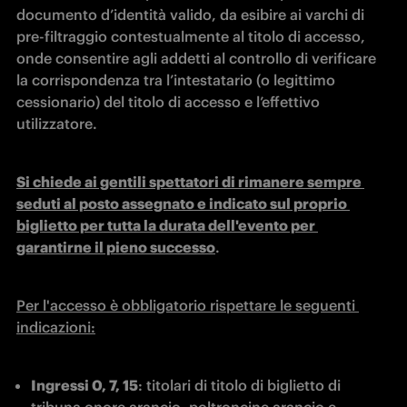
documento d’identità valido, da esibire ai varchi di 
pre-filtraggio contestualmente al titolo di accesso, 
onde consentire agli addetti al controllo di verificare 
la corrispondenza tra l’intestatario (o legittimo 
cessionario) del titolo di accesso e l’effettivo 
utilizzatore.
Si chiede ai gentili spettatori di rimanere sempre 
seduti al posto assegnato e indicato sul proprio 
biglietto per tutta la durata dell'evento per 
garantirne il pieno successo
.
Per l'accesso è obbligatorio rispettare le seguenti 
indicazioni:
Ingressi 0, 7, 15
: titolari di titolo di biglietto di 