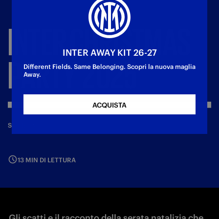
INTER
CHRISTMAS
INTER AWAY KIT 26-27
PARTY
2025
Different Fields. Same Belonging. Scopri la nuova maglia
Away.
ACQUISTA
—
12 dic 2025
SOCIETÀ
13 MIN DI LETTURA
Gli scatti e il racconto della serata natalizia che