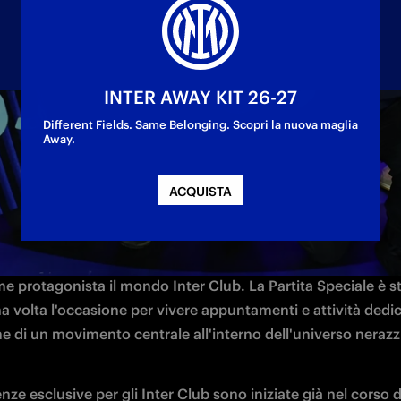
INTER AWAY KIT 26-27
Different Fields. Same Belonging. Scopri la nuova maglia
Away.
ACQUISTA
ta di festa, celebrazioni e tanta passione nerazzurra: il suc
 contro il Genoa ha chiuso nella maniera migliore un sabato 
e protagonista il mondo Inter Club. La Partita Speciale è st
 volta l'occasione per vivere appuntamenti e attività dedica
me di un movimento centrale all'interno dell'universo nerazz
nze esclusive per gli Inter Club sono iniziate già nel corso de