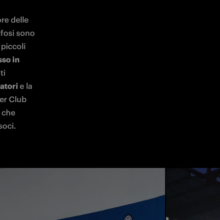
e delle 
ifosi sono 
piccoli 
so in 
i 
atori 
e la 
er Club 
 che 
soci. 