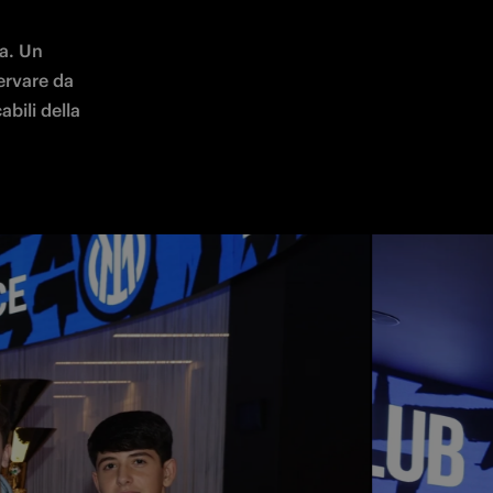
a. Un 
rvare da 
bili della 