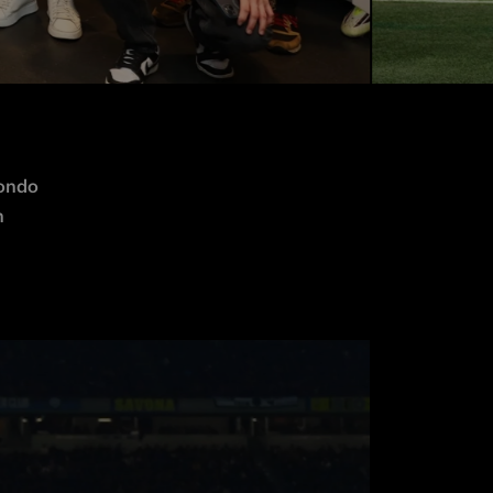
ondo 
Inter Club con una versione unica della foto squadra, scattata con un 