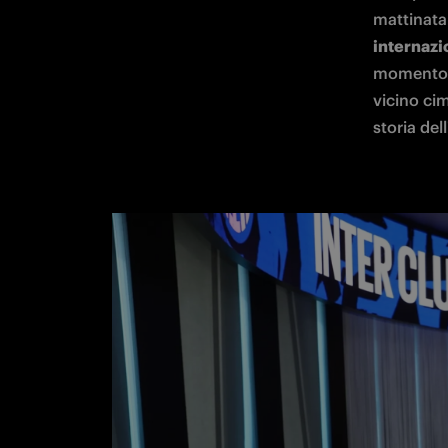
mattinata 
internazi
momento e
vicino cim
storia dell