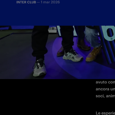
—
1 mar 2026
INTER CLUB
Una giorna
dell'Inter
avuto com
ancora una
soci, ani
Le esperie