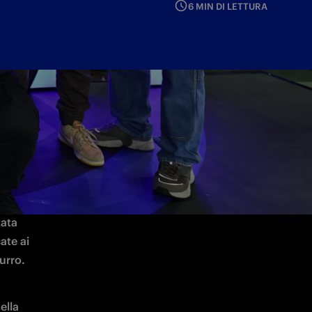
6 MIN DI LETTURA
cesso 
che ha 
ata 
te ai 
urro. 
lla 