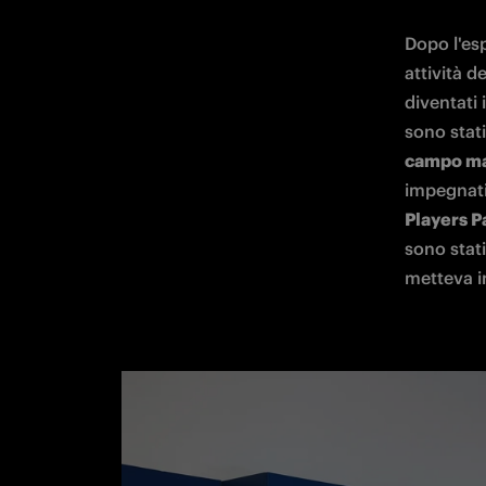
Dopo l'esp
attività d
diventati 
sono stati
campo 
ma
impegnati
Players P
sono stati
metteva in