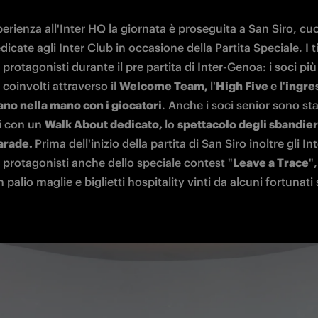
erienza all'Inter HQ la giornata è proseguita a San Siro, cuor
edicate agli Inter Club in occasione della Partita Speciale. I t
i protagonisti durante il pre partita di Inter-Genoa: i soci più 
 coinvolti attraverso il 
Welcome Team, 
l'
High Five 
e l'
ingres
no nella mano con i giocatori
. Anche i soci senior sono stat
 con un 
Walk About dedicato, 
lo 
spettacolo degli sbandier
arade. 
Prima dell'inizio della partita di San Siro inoltre gli Int
 protagonisti anche dello speciale contest "
Leave a Trace
",
 palio maglie e biglietti hospitality vinti da alcuni fortunati 