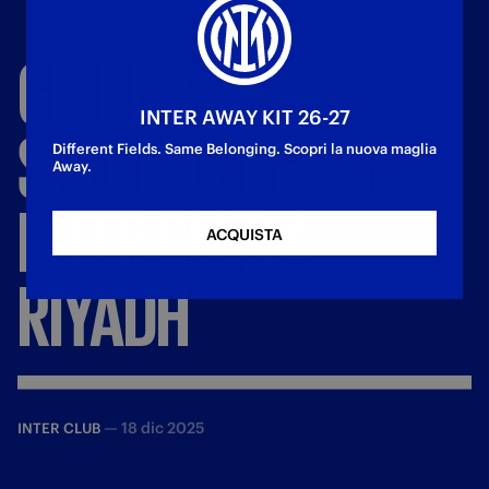
GIORNATA
INTER AWAY KIT 26-27
SPECIALE
PER
GLI
Different Fields. Same Belonging. Scopri la nuova maglia
Away.
INTER
CLUB
A
ACQUISTA
RIYADH
—
18 dic 2025
INTER CLUB