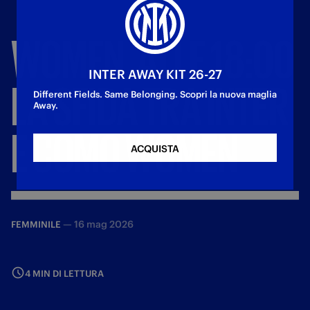
WOMEN,
ALLE
18:00
INTER AWAY KIT 26-27
LA
SFIDA
TRA
INTER
Different Fields. Same Belonging. Scopri la nuova maglia
Away.
E
COMO
WOMEN
ACQUISTA
—
16 mag 2026
FEMMINILE
4 MIN DI LETTURA