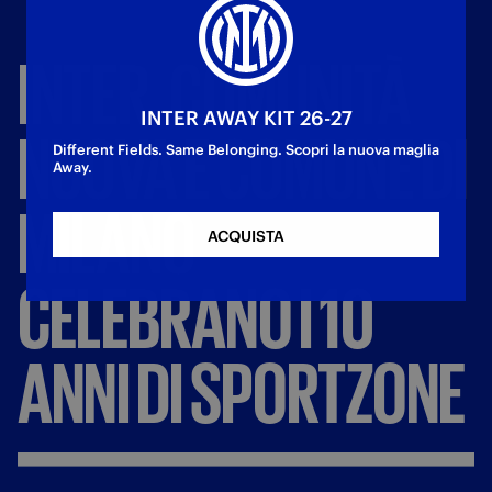
INTER,
COMUNITÀ
INTER AWAY KIT 26-27
NUOVA
E
COMUNE
DI
Different Fields. Same Belonging. Scopri la nuova maglia
Away.
MILANO
ACQUISTA
CELEBRANO
I
10
ANNI
DI
SPORTZONE