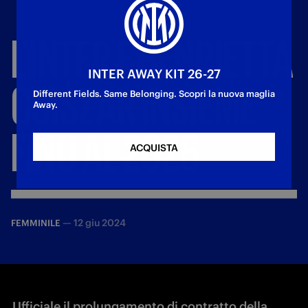
L’INTER
E
HENRIETTA
INTER AWAY KIT 26-27
CSISZÁR
INSIEME
Different Fields. Same Belonging. Scopri la nuova maglia
Away.
FINO
AL
2026
ACQUISTA
—
12 giu 2024
FEMMINILE
Ufficiale il prolungamento di contratto della