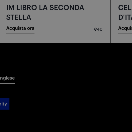
IM LIBRO LA SECONDA
CEL
STELLA
D'I
Acquista ora
Acqui
€40
Inglese
ity