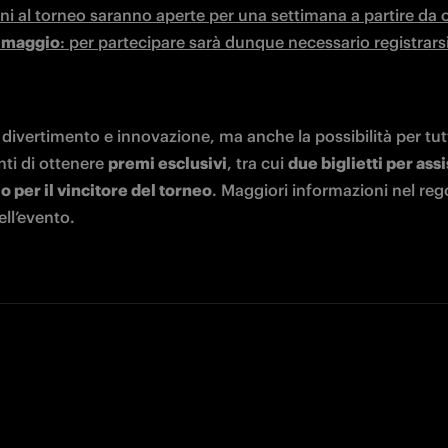
9 maggio
: per partecipare sarà dunque necessario registrarsi
divertimento e innovazione, ma anche la possibilità per tutti
ti di ottenere 
premi esclusivi
, tra cui 
due biglietti per assi
o per il vincitore del torneo
. Maggiori informazioni nel re
ell’evento.