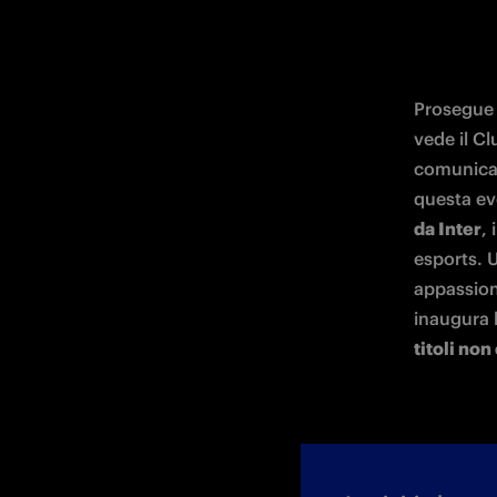
Prosegue i
vede il Cl
comunicaz
questa evo
da Inter
, 
esports. U
appassion
inaugura 
titoli non 