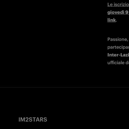
giovedì 
link
.
Passione, 
partecipan
Inter-Lazi
ufficiale d
IM2STARS