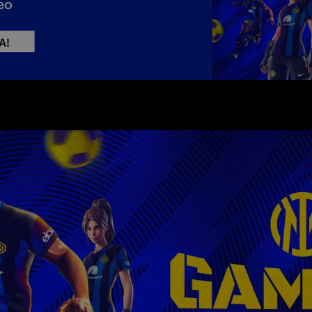
neo
A!