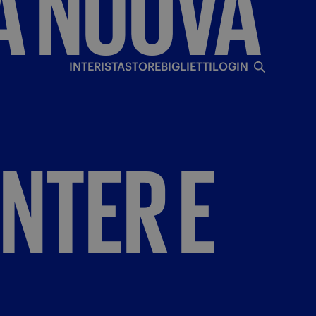
A
NUOVA
I
INTERISTA
STORE
BIGLIETTI
LOGIN
INTER
E