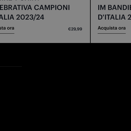
EBRATIVA CAMPIONI
IM BANDI
TALIA 2023/24
D'ITALIA 
sta ora
Acquista ora
€29,99