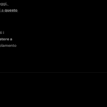
Le iscrizioni al torneo saranno aperte per una settimana a partire da oggi, 
 a 
questo 
 i 
stere a 
golamento 