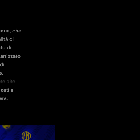
inua, che 
tà di 
o di 
anizzato 
di 
, 
ne che 
ati a 
ers.