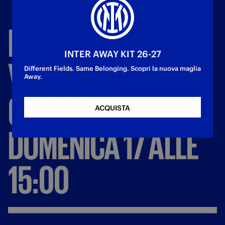
INTER
-
HELLAS
INTER AWAY KIT 26-27
VERONA
SI
Different Fields. Same Belonging. Scopri la nuova maglia
Away.
GIOCHERÀ
ACQUISTA
DOMENICA
17
ALLE
15:00