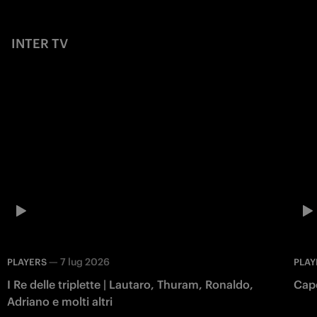
INTER TV
—
7 lug 2026
PLAYERS
PLAY
I Re delle triplette | Lautaro, Thuram, Ronaldo,
Capo
Adriano e molti altri