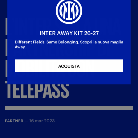
L'INTER
SIGLA
UNA
INTER AWAY KIT 26-27
PARTNERSHIP
DI
Different Fields. Same Belonging. Scopri la nuova maglia
Away.
MOBILITÀ
CON
ACQUISTA
TELEPASS
—
16 mar 2023
PARTNER