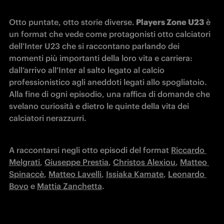
Otto puntate, otto storie diverse.
 Players Zone U23
 è 
un format che vede come protagonisti otto calciatori 
dell’Inter U23 che si raccontano parlando dei 
momenti più importanti della loro vita e carriera: 
dall’arrivo all’Inter al salto legato al calcio 
professionistico agli aneddoti legati allo spogliatoio. 
Alla fine di ogni episodio, una raffica di domande che 
svelano curiosità e dietro le quinte della vita dei 
calciatori nerazzurri. 
A raccontarsi negli otto episodi del format 
Riccardo 
Melgrati
, 
Giuseppe Prestia
, 
Christos Alexiou
, 
Matteo 
Spinaccè
, 
Matteo Lavelli
, 
Issiaka Kamate
, 
Leonardo 
Bovo
 e 
Mattia Zanchetta
.
