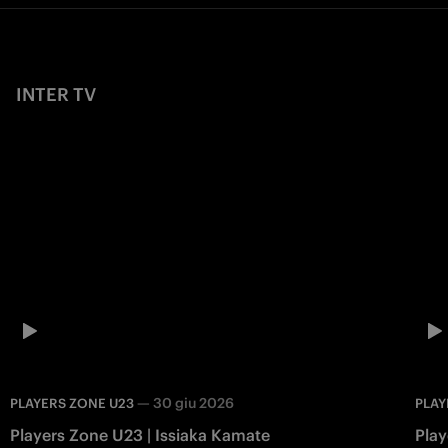
INTER TV
—
30 giu 2026
PLAYERS ZONE U23
PLAY
Players Zone U23 | Issiaka Kamate
Play