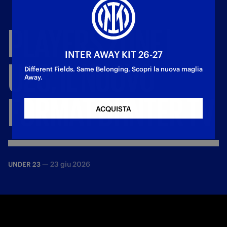
PLAYERS
ZONE
|
INTER AWAY KIT 26-27
U23,
IL
NUOVO
Different Fields. Same Belonging. Scopri la nuova maglia
Away.
FORMAT
DI
INTER
TV
ACQUISTA
—
23 giu 2026
UNDER 23