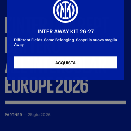
L’INTER
CON
REPT
INTER AWAY KIT 26-27
BATTERO
Different Fields. Same Belonging. Scopri la nuova maglia
Away.
ALL'INTERSOLAR
ACQUISTA
EUROPE
2026
—
25 giu 2026
PARTNER