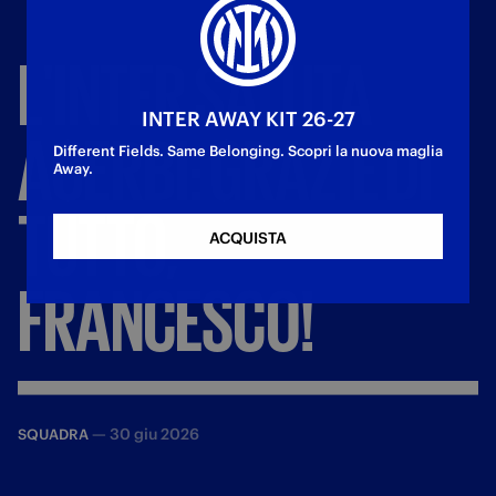
L'INTER
SALUTA
INTER AWAY KIT 26-27
ACERBI:
GRAZIE
DI
Different Fields. Same Belonging. Scopri la nuova maglia
Away.
TUTTO,
ACQUISTA
FRANCESCO!
—
30 giu 2026
SQUADRA