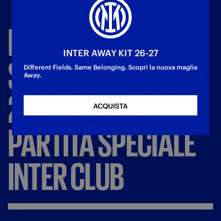
INTER
-
INTER AWAY KIT 26-27
SAMPDORIA:
PIÙ
DI
Different Fields. Same Belonging. Scopri la nuova maglia
Away.
20
MILA
SOCI
ALLA
ACQUISTA
PARTITA
SPECIALE
INTER
CLUB