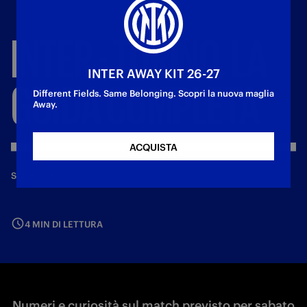
INTER
-
TORINO,
LA
INTER AWAY KIT 26-27
GUIDA
COMPLETA
Different Fields. Same Belonging. Scopri la nuova maglia
Away.
ACQUISTA
—
4 ott 2024
SQUADRA
4 MIN DI LETTURA
Numeri e curiosità sul match previsto per sabato