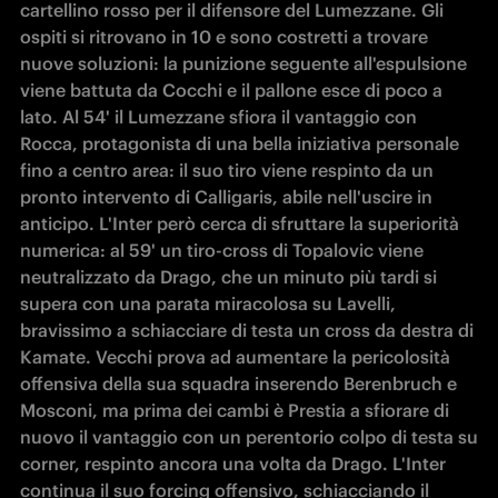
cartellino rosso per il difensore del Lumezzane. Gli 
ospiti si ritrovano in 10 e sono costretti a trovare 
nuove soluzioni: la punizione seguente all'espulsione 
viene battuta da Cocchi e il pallone esce di poco a 
lato. Al 54' il Lumezzane sfiora il vantaggio con 
Rocca, protagonista di una bella iniziativa personale 
fino a centro area: il suo tiro viene respinto da un 
pronto intervento di Calligaris, abile nell'uscire in 
anticipo. L'Inter però cerca di sfruttare la superiorità 
numerica: al 59' un tiro-cross di Topalovic viene 
neutralizzato da Drago, che un minuto più tardi si 
supera con una parata miracolosa su Lavelli, 
bravissimo a schiacciare di testa un cross da destra di 
Kamate. Vecchi prova ad aumentare la pericolosità 
offensiva della sua squadra inserendo Berenbruch e 
Mosconi, ma prima dei cambi è Prestia a sfiorare di 
nuovo il vantaggio con un perentorio colpo di testa su 
corner, respinto ancora una volta da Drago. L'Inter 
continua il suo forcing offensivo, schiacciando il 