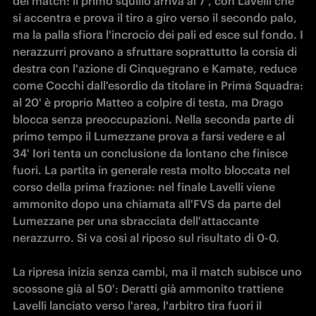
del match: il primo squillo arriva al 7', con Lavelli che 
si accentra e prova il tiro a giro verso il secondo palo, 
ma la palla sfiora l'incrocio dei pali ed esce sul fondo. I 
nerazzurri provano a sfruttare soprattutto la corsia di 
destra con l'azione di Cinquegrano e Kamate, reduce 
come Cocchi dall'esordio da titolare in Prima Squadra: 
al 20' è proprio Matteo a colpire di testa, ma Drago 
blocca senza preoccupazioni. Nella seconda parte di 
primo tempo il Lumezzane prova a farsi vedere e al 
34' Iori tenta un conclusione da lontano che finisce 
fuori. La partita in generale resta molto bloccata nel 
corso della prima frazione: nel finale Lavelli viene 
ammonito dopo una chiamata all'FVS da parte del 
Lumezzane per una sbracciata dell'attaccante 
nerazzurro. Si va così al riposo sul risultato di 0-0.

La ripresa inizia senza cambi, ma il match subisce uno 
scossone già al 50': Deratti già ammonito trattiene 
Lavelli lanciato verso l'area, l'arbitro tira fuori il 