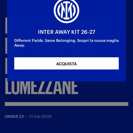
PAREGGIO
A
RETI
INTER AWAY KIT 26-27
INVIOLATE
TRA
Different Fields. Same Belonging. Scopri la nuova maglia
Away.
INTER
U23
E
ACQUISTA
LUMEZZANE
—
11 feb 2026
UNDER 23