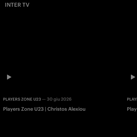
INTER TV
—
30 giu 2026
PLAYERS ZONE U23
PLAY
Players Zone U23 | Christos Alexiou
Play