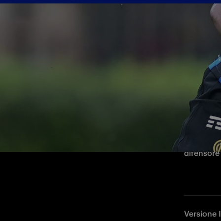
Trasferimento a titolo definitivo per il 
MILANO - F
difensore 
Versione 