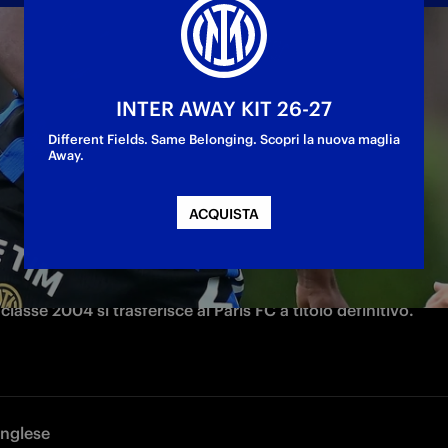
difensore classe 2004
INTER AWAY KIT 26-27
Different Fields. Same Belonging. Scopri la nuova maglia
Away.
ACQUISTA
C Internazionale Milano comunica la cessione di Hillary Diaz
classe 2004 si trasferisce al Paris FC a titolo definitivo.
Inglese