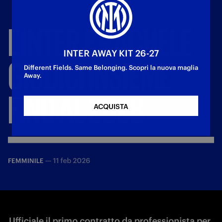
L’INTER
E
RACHELE
INTER AWAY KIT 26-27
GIUDICI
INSIEME
Different Fields. Same Belonging. Scopri la nuova maglia
Away.
FINO
AL
2028
ACQUISTA
—
11 feb 2026
FEMMINILE
Ufficiale il primo contratto da professionista per