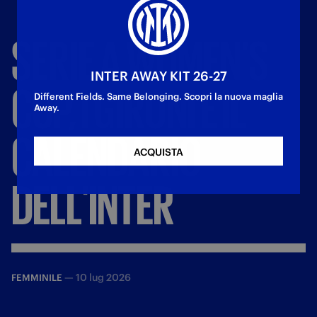
SERIE
A
WOMEN'S
INTER AWAY KIT 26-27
CUP,
I
GIRONI
E
IL
Different Fields. Same Belonging. Scopri la nuova maglia
Away.
CALENDARIO
ACQUISTA
DELL'INTER
—
10 lug 2026
FEMMINILE