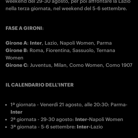
weekend del 29-30 agosto, per poi affrontare la Lazio 
nella terza giornata, nel weekend del 5-6 settembre.
FASE A GIRONI
:

Girone A
: 
Inter
Girone B
: Roma, Fiorentina, Sassuolo, Ternana 
Girone C
: Juventus, Milan, Como Women, Como 1907
IL CALENDARIO DELL'INTER
1
ª
 giornata - Venerdì 21 agosto, alle 20:30: Parma-
Inter
2
ª giornata - 
29-30 agosto: 
Inter-
Napoli Women
3
ª giornata - 
5-6 settembre:
 Inter-
Lazio