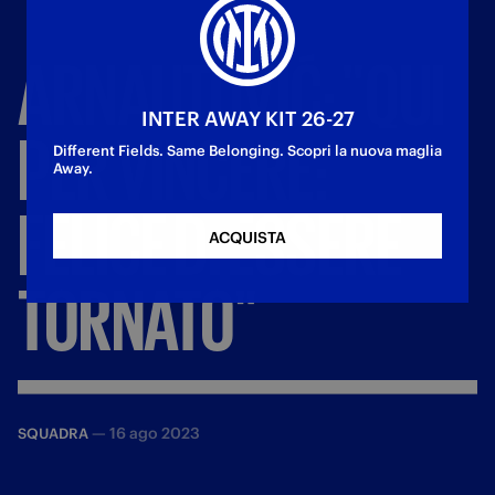
ARNAUTOVIĆ:
"QUI
INTER AWAY KIT 26-27
PER
VINCERE:
Different Fields. Same Belonging. Scopri la nuova maglia
Away.
FELICE
DI
ESSERE
ACQUISTA
TORNATO"
—
16 ago 2023
SQUADRA