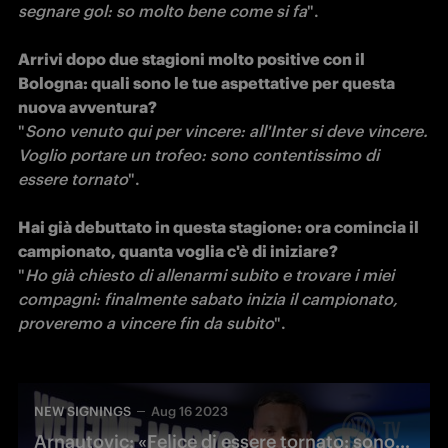
segnare gol: so molto bene come si fa
".

Arrivi dopo due stagioni molto positive con il 
Bologna: quali sono le tue aspettative per questa 
nuova avventura?
"
Sono venuto qui per vincere: all'Inter si deve vincere. 
Voglio portare un trofeo: sono contentissimo di 
essere tornato
".

Hai già debuttato in questa stagione: ora comincia il 
campionato, quanta voglia c'è di iniziare?
"
Ho già chiesto di allenarmi subito e trovare i miei 
compagni: finalmente sabato inizia il campionato, 
proveremo a vincere fin da subito
".
NEW SIGNINGS
Aug 16 2023
Arnautovic: «Felice di essere tornato: sono cresciuto tanto in questi anni»