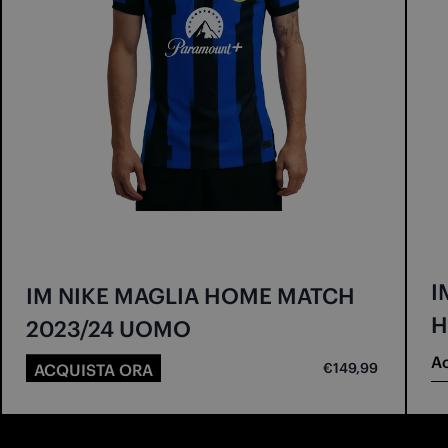
I
IM NIKE MAGLIA HOME MATCH
H
2023/24 UOMO
Ac
€149,99
ACQUISTA ORA