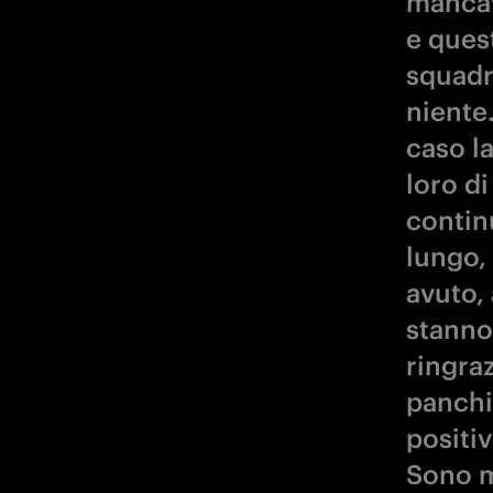
mancav
e ques
squadr
niente
caso l
loro d
contin
lungo,
avuto,
stanno
ringra
panchi
positiv
Sono m