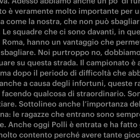
a. Adesso abbiamo anche un po’ di fur
to è veramente molto importante per 
a come la nostra, che non può sbaglia
. Le squadre che ci sono davanti, in qu
a Roma, hanno un vantaggio che perme
i sbagliare. Noi purtroppo no, dobbiam
uare su questa strada. Il campionato è
 ma dopo il periodo di difficoltà che a
 anche a causa degli infortuni, queste 
 facendo qualcosa di straordinario. So
ziare. Sottolineo anche l’importanza del
na: le ragazze che entrano sono sempr
e. Anche oggi Polli è entrata e ha fatto 
olto contento perché avere tante gioca