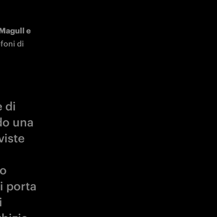
Magull e 
oni di 
 di
do una
viste
so
i porta
i