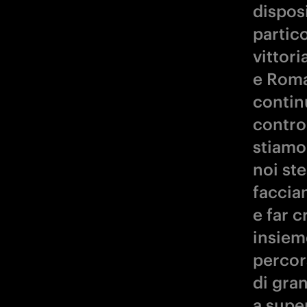
dispos
partic
vittor
e Roma
contin
contro 
stiamo
noi st
faccia
e far 
insiem
percor
di gran
a supe