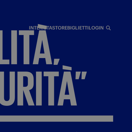
I
ITÀ,
INTERISTA
STORE
BIGLIETTI
LOGIN
URITÀ”