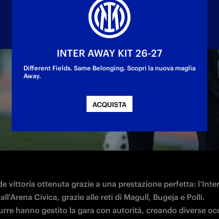
INTER AWAY KIT 26-27
Different Fields. Same Belonging. Scopri la nuova maglia
Away.
ttoria per 3-0 contro la Fiorentina, nella gara v
ACQUISTA
e vittoria ottenuta grazie a una prestazione perfetta: l’Int
all'Arena Civica, grazie alle reti di Magull, Bugeja e Polli.

urre hanno gestito la gara con autorità, creando diverse occ