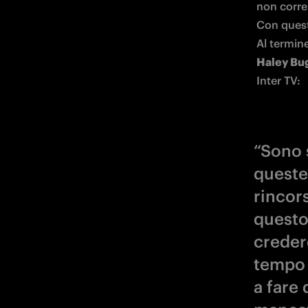
non corren
Con questi
Al termine
Haley Bu
Inter TV:
“Sono 
queste
rincors
questo
creder
tempo 
a fare 