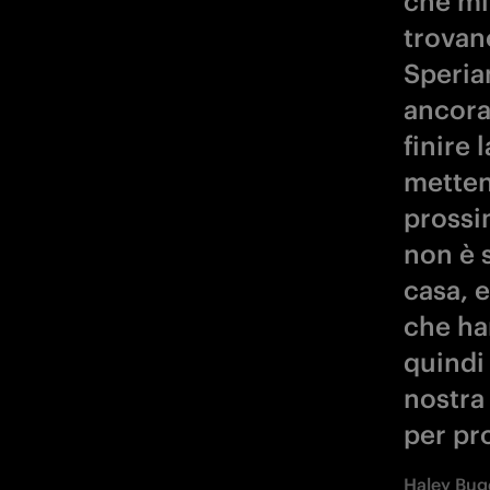
che mi
trovano
Speria
ancora
finire 
metten
prossim
non è 
casa, 
che ha
quindi
nostra
per pro
Haley Bug