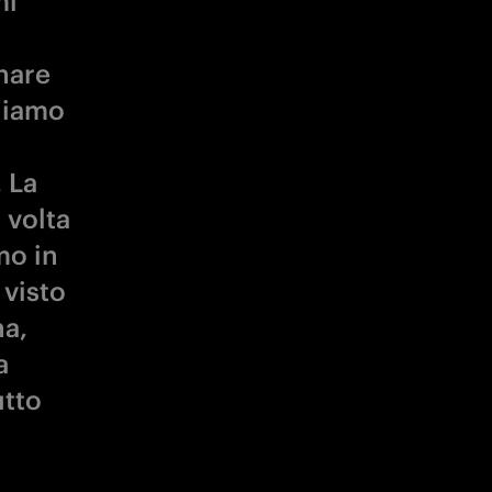
mi
nare
liamo
 La
 volta
mo in
 visto
na,
a
utto