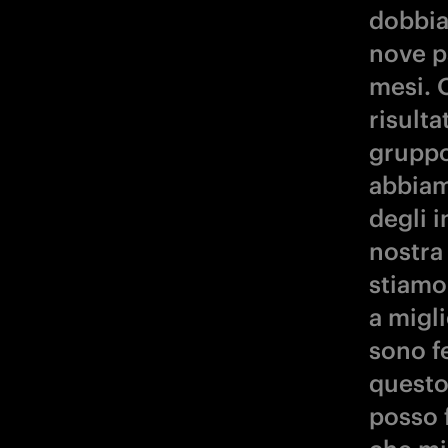
dobbia
nove p
mesi. 
risulta
gruppo.
abbiam
degli i
nostra 
stiamo
a migli
sono f
questo
posso 