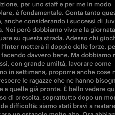
izione, per uno staff e per me in modo
olare, è fondamentale. Conta tanto que
ia, anche considerando i successi di Ju
. Noi però dobbiamo vivere la giornata
uare su questa strada. Adesso chi gioc
l’Inter metterà il doppio delle forze, p
 facendo davvero bene. Ma dobbiamo r
essi, con grande umiltà, lavorare come
mo in settimana, proporre anche cose 
crescere le ragazze che ne hanno bisog
e a quelle già pronte. È bello vedere q
so di crescita, soprattutto dopo un m
de difficoltà: siamo stati bravi a restare
rare un ostacolo molto alto. Ora abbia