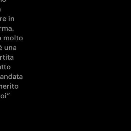
a
re in
arma.
o molto
 è una
tita
atto
 andata
merito
oi”