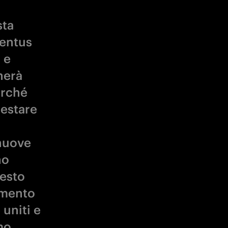
sta
ventus
 e
herà
erché
estare
nuove
no
uesto
omento
 uniti e
mo