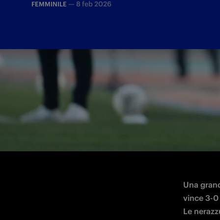
—
8 feb 2026
FEMMINILE
Le parole del coach nerazzurro dopo la vi
Una grand
vince 3-0 
Le nerazz