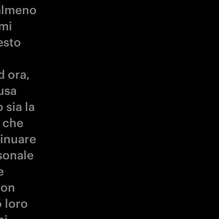
almeno
imi
esto
d ora,
usa
 sia la
o che
tinuare
rsonale
e
non
 loro