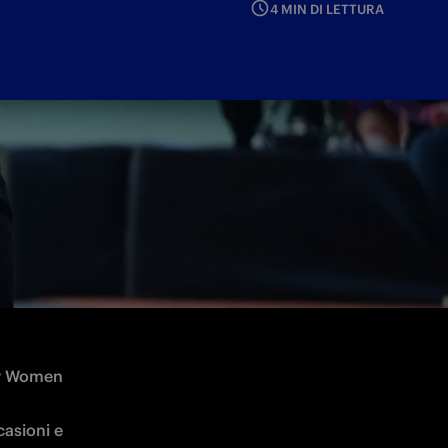
4 MIN DI LETTURA
alida per la 13ª giornata
er Women 
asioni e 