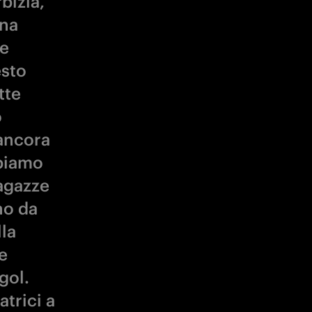
bizia,
una
re
esto
tte
o
 ancora
bbiamo
ragazze
no da
la
e
gol.
trici a