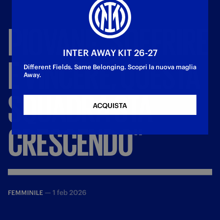
PIOVANI:
"SOFFRIRE
INTER AWAY KIT 26-27
E
VINCERE,
QUESTA
Different Fields. Same Belonging. Scopri la nuova maglia
Away.
SQUADRA
STA
ACQUISTA
CRESCENDO"
—
1 feb 2026
FEMMINILE