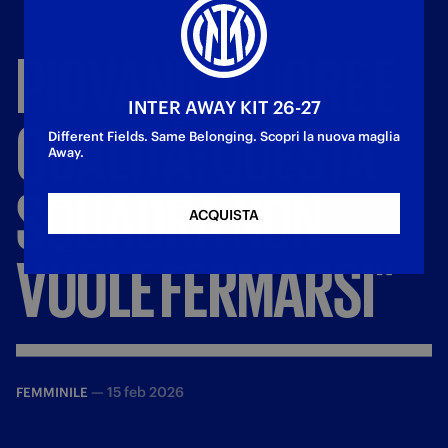
PIOVANI:
"CUORE
E
INTER AWAY KIT 26-27
QUALITÀ:
QUESTA
Different Fields. Same Belonging. Scopri la nuova maglia
Away.
SQUADRA
NON
ACQUISTA
VUOLE
FERMARSI"
—
15 feb 2026
FEMMINILE