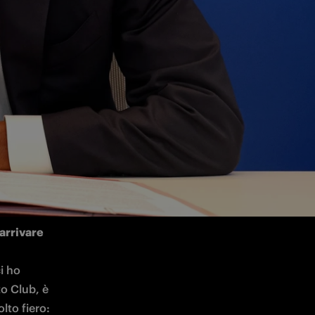
 francese 
arrivare 
i ho 
 Club, è 
to fiero: 