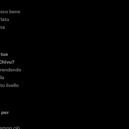
osco bene 
lato 
na 
tue 
prendendo 
la 
 livello 
 per 
campo ciò 