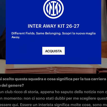
rancese, nuovo acquisto nerazzurro
INTER AWAY KIT 26-27
Different Fields. Same Belonging. Scopri la nuova maglia
Away.
ACQUISTA
Prime parole in nerazzurro per Andy Diouf, centrocampista
3, nuovo arrivato in casa Inter.
 scelto questa squadra e cosa significa per la tua carriera 
 un club ricco di storia, appena ho saputo della notizia non c
n momento: non ci sono stati dubbi per me scegliere questo
ssere qui. Essere un interista significa molte cose, sono mol