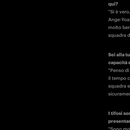
qui?
"Sì è vero
Ange-Yoan
molto bene
squadra d
Sei alla t
"Penso di
il tempo c
squadra e 
sicuramen
I tifosi s
presentar
"Sono mol