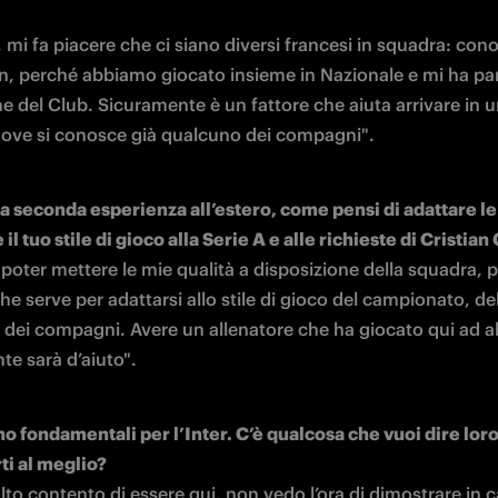
, mi fa piacere che ci siano diversi francesi in squadra: con
, perché abbiamo giocato insieme in Nazionale e mi ha par
 del Club. Sicuramente è un fattore che aiuta arrivare in u
ove si conosce già qualcuno dei compagni".
ua seconda esperienza all’estero, come pensi di adattare le 
 poter mettere le mie qualità a disposizione della squadra, 
he serve per adattarsi allo stile di gioco del campionato, del
dei compagni. Avere un allenatore che ha giocato qui ad alto
te sarà d’aiuto".
ono fondamentali per l’Inter. C’è qualcosa che vuoi dire loro
ti al meglio?
to contento di essere qui, non vedo l’ora di dimostrare in 