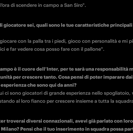
l’ora di scendere in campo a San Siro".
i giocatore sei, quali sono le tue caratteristiche principali 
giocare con la palla tra i piedi, gioco con personalità e mi pi
ici e far vedere cosa posso fare con il pallone".
ampo è il cuore dell’Inter, per te sarà una responsabilità 
unità per crescere tanto. Cosa pensi di poter imparare dai 
 esperienza che sono qui da anni?
i ci sono giocatori di grande esperienza nello spogliatoio, v
tando al loro fianco per crescere insieme a tutta la squadr
ter troverai diversi connazionali, avevi già parlato con loro
 Milano? Pensi che il tuo inserimento in squadra possa part