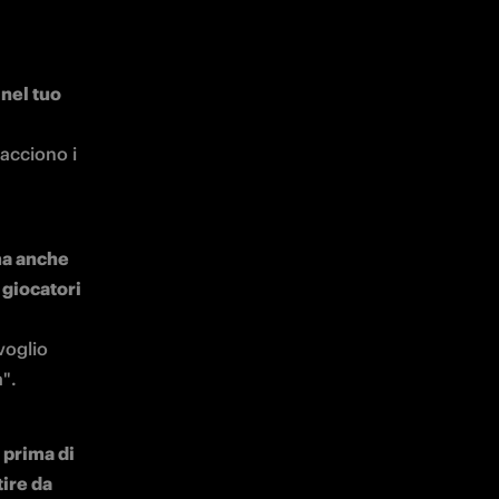
nel tuo 
acciono i 
ma anche 
giocatori 
oglio 
a".
 prima di 
ire da 