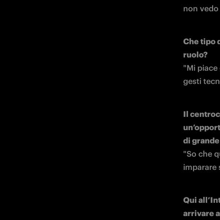
non vedo 
Che tipo d
ruolo?
"Mi piace 
gesti tecn
Il centroc
un’opport
di grande
"So che qu
imparare s
Qui all’In
arrivare a