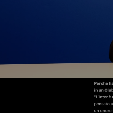
La prima intervista al centrocampista f
MILANO – 
classe 200
Perché hai
"L’Inter è
pensato u
un onore e