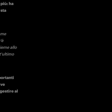
zzi che 
e 