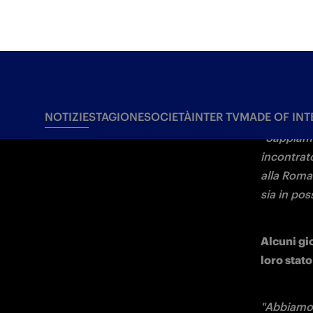
avuto una 
porteremo
quindi an
I nuovi a
più impor
sistema d
"Si sono i
qui. Sono
ma il mio 
partite ne
Thuram da 
sviluppat