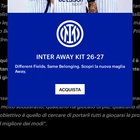
ndo al massimo?
inuando a lavorare bene, come ha fatto lo scorso anno e c
a fare quest'anno. Il suo modo di giocare non è cambiato, c'
iccolo accorgimento su cui lavoriamo quotidianamente insi
'importante è che continui a lavorare come ha fatto in quest
zzo". 
a prossima sosta c'è un calendario molto fitto con sfide imp
mpionato che in Champions League. Quanto saranno decisi
rtite per dare una direzione alla stagione e come pensa di g
 energie della squadra?
che andiamo incontro a sette partite in venti giorni, quindi
ssere tutti bravi ma in questo momento l'unico mio pensier
prepararci bene per la partita di domani sera contro la Rom