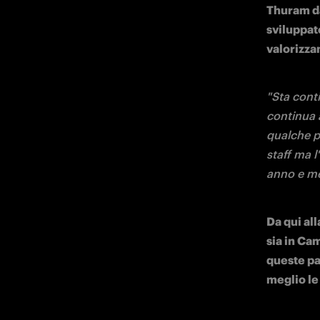
Cercherem
quotidiana
scelte". 
INTERVIEWS
Oct 19 2024
Roma-Inter, l'intervista 