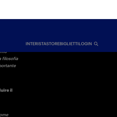
 
mavera, 
'aspetto 
al 
o già 
i meno 
rie 
più: ha 
sta 