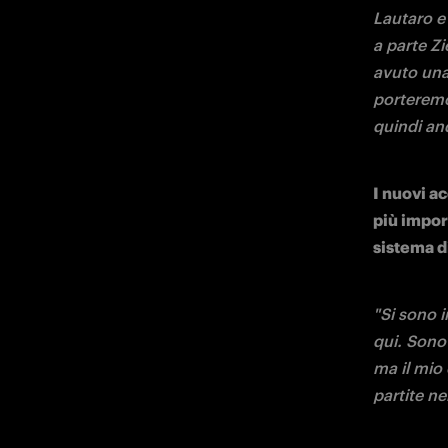
valorizza
"Sta cont
continua 
qualche p
staff ma l
anno e me
Da qui all
sia in Ca
queste pa
meglio le
"Sappiamo 
dovremo e
squadra è 