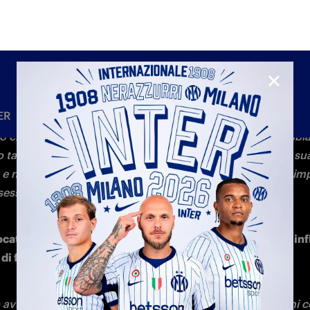
leggera distorsione al ginocchio e anche lui non ci sarà ma
 Berenbruch che è un ragazzo molto promettente della Pri
dremo senza nessun tipo di problema".
cquisti sembrano essersi integrati bene nel gruppo. Qual è l
tante che ha richiesto loro per adattarsi così velocemente 
i gioco e alla mentalità della squadra?
nseriti bene chiaramente grazie all'aiuto dei ragazzi che eran
 molto soddisfatto, qualcuno ha giocato di più, qualcuno d
obiettivo è quello di cercare di portarli tutti a giocarsi le prop
l migliore dei modi".
quando è all'Inter gioca più vicino alla porta e segnare di 
o nuove caratteristiche o erano qualità che aveva già e ora 