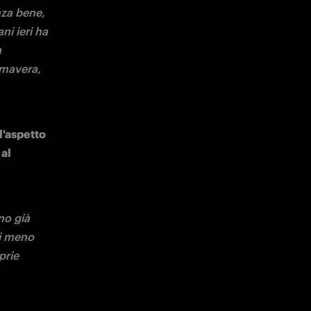
ome 
è 
eme allo 
'ultimo 
ortanti 
ve 
estire al 
 
o e della 
a. 