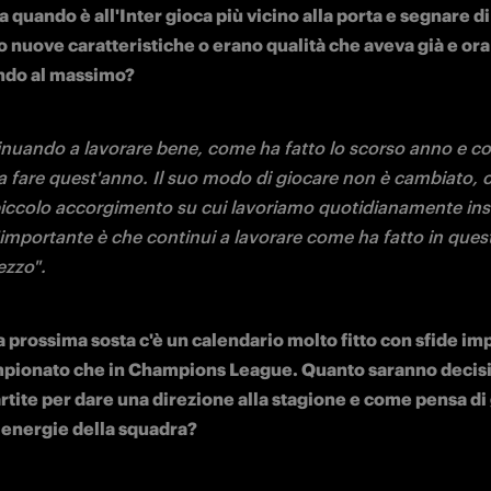
o di attingere a tutta la rosa sapendo che abbiamo dei raga
mente cercano di mettere me e il mio staff in difficoltà per l
a Simone Inzaghi