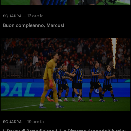
—
12 ore fa
SQUADRA
Buon compleanno, Marcus!
—
19 ore fa
SQUADRA
Il Derby di Perth finisce 1-1: a Dimarco risponde Nkunku