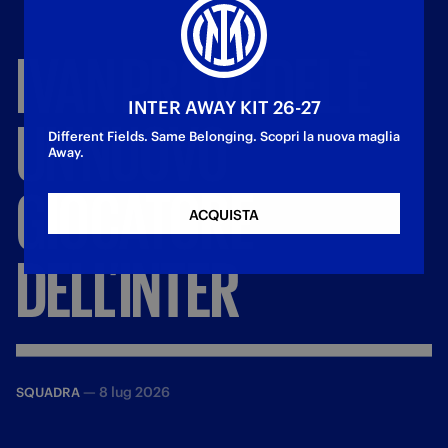
IVAN
PROVEDEL
È
INTER AWAY KIT 26-27
UN
NUOVO
Different Fields. Same Belonging. Scopri la nuova maglia
Away.
GIOCATORE
ACQUISTA
DELL’INTER
—
8 lug 2026
SQUADRA