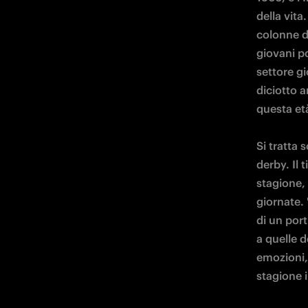
della vita
colonne de
giovani po
settore gi
diciotto an
questa età".
Si tratta 
derby. Il 
stagione, 
giornate. 
di un port
a quelle d
emozioni,