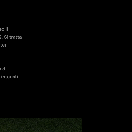
 il 
 Si tratta 
er 
 di 
nteristi 