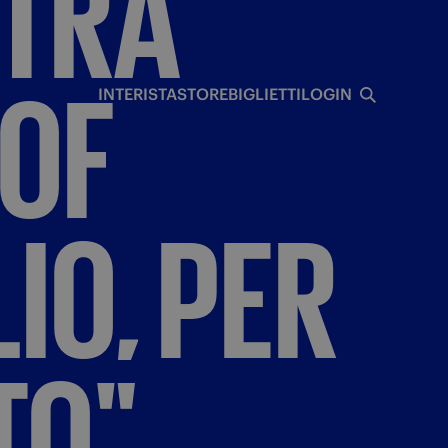
TRA
I
OF
INTERISTA
STORE
BIGLIETTI
LOGIN
IO,
PER
TO"