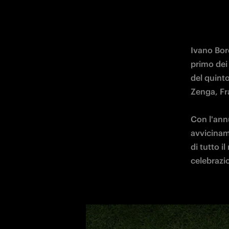
Ivano Bord
primo dei 
del quinto
Zenga, Fra
Con l'annu
avviciname
di tutto i