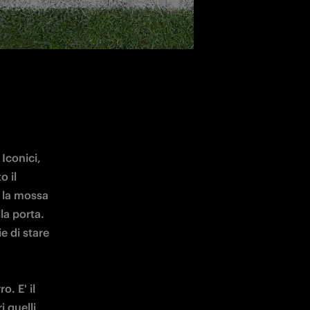
Iconici, 
 il 
 la mossa 
la porta. 
e di stare 
. E' il 
 quelli 