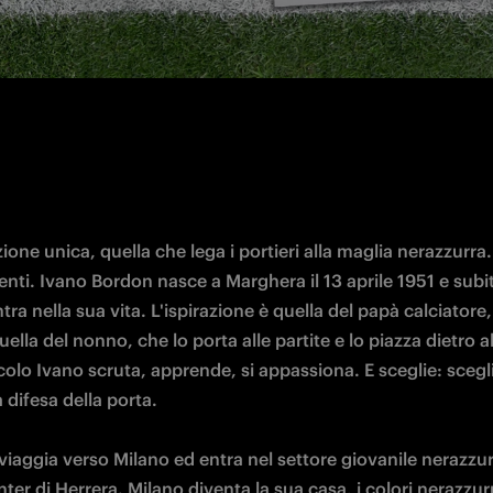
ione unica, quella che lega i portieri alla maglia nerazzurra. 
centi. Ivano Bordon nasce a Marghera il 13 aprile 1951 e subito
tra nella sua vita. L'ispirazione è quella del papà calciatore,
uella del nonno, che lo porta alle partite e lo piazza dietro al
iccolo Ivano scruta, apprende, si appassiona. E sceglie: scegli
a difesa della porta.

viaggia verso Milano ed entra nel settore giovanile nerazzurro
Inter di Herrera. Milano diventa la sua casa, i colori nerazzurri