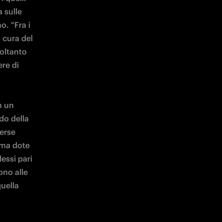
sulle 
. "Fra i 
 cura del 
oltanto 
re di 
n un 
o della 
erse 
ima dote 
essi pari 
no alle 
ella 