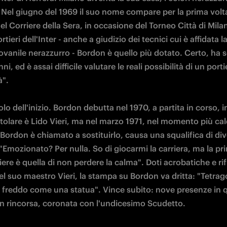
. Nel giugno del 1969 il suo nome compare per la prima volta 
l Corriere della Sera, in occasione del Torneo Città di Milano
rtieri dell'Inter - anche a giudizio dei tecnici cui è affidata la
ovanile nerazzurro - Bordon è quello più dotato. Certo, ha s
ni, ed è assai difficile valutare le reali possibilità di un portie


solo dell'inizio. Bordon debutta nel 1970, a partita in corso, i
titolare è Lido Vieri, ma nel marzo 1971, nel momento più cald
Bordon è chiamato a sostituirlo, causa una squalifica di div
"Emozionato? Per nulla. So di giocarmi la carriera, ma la pr
iere è quella di non perdere la calma". Doti acrobatiche e rifl
el suo maestro Vieri, la stampa su Bordon va dritta: "Tetrago
 freddo come una statua". Vince subito: nove presenze in qu