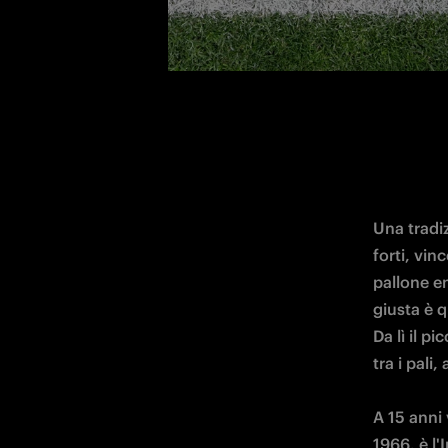
Una tradiz
forti, vin
pallone en
giusta è q
Da lì il p
tra i pali, 
A 15 anni 
1966, è l'