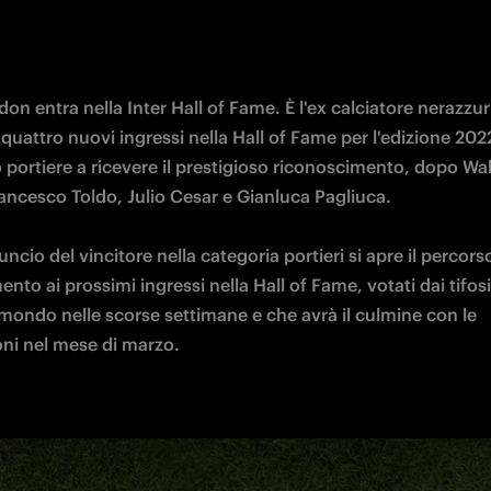
on entra nella Inter Hall of Fame. È l'ex calciatore nerazzurro
quattro nuovi ingressi nella Hall of Fame per l'edizione 2022.
 portiere a ricevere il prestigioso riconoscimento, dopo Walt
ncesco Toldo, Julio Cesar e Gianluca Pagliuca.

ncio del vincitore nella categoria portieri si apre il percorso
nto ai prossimi ingressi nella Hall of Fame, votati dai tifosi i
l mondo nelle scorse settimane e che avrà il culmine con le 