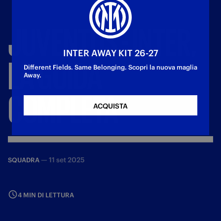
JUVENTUS
-
INTER,
INTER AWAY KIT 26-27
LA
GUIDA
Different Fields. Same Belonging. Scopri la nuova maglia
Away.
COMPLETA
ACQUISTA
—
11 set 2025
SQUADRA
4 MIN DI LETTURA