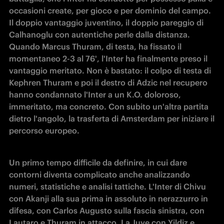
occasioni create, per gioco e per dominio del campo. 
Il doppio vantaggio juventino, il doppio pareggio di 
Calhanoglu con autentiche perle dalla distanza. 
Quando Marcus Thuram, di testa, ha fissato il 
momentaneo 2-3 al 76', l'Inter ha finalmente preso il 
vantaggio meritato. Non è bastato: il colpo di testa di 
Kephren Thuram e poi il destro di Adzic nel recupero 
hanno condannato l'Inter a un K.O. doloroso, 
immeritato, ma concreto. Con subito un'altra partita 
dietro l'angolo, la trasferta di Amsterdam per iniziare il 
percorso europeo.
Un primo tempo difficile da definire, in cui dare 
contorni diventa complicato anche analizzando 
numeri, statistiche e analisi tattiche. L'Inter di Chivu 
con Akanji alla sua prima in assoluto in nerazzurro in 
difesa, con Carlos Augusto sulla fascia sinistra, con 
Lautaro e Thuram in attacco. La Juve con Yildiz e 