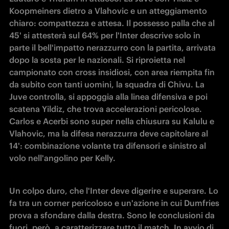
Koopmeiners dietro a Vlahovic e un atteggiamento 
chiaro: compattezza e attesa. Il possesso palla che al 
45' si attesterà sul 64% per l'Inter descrive solo in 
parte il bell'impatto nerazzurro con la partita, arrivata 
dopo la sosta per le nazionali. Si riproietta nel 
campionato con cross insidiosi, con area riempita fin 
da subito con tanti uomini, la squadra di Chivu. La 
Juve controlla, si appoggia alla linea difensiva e poi 
scatena Yildiz, che trova accelerazioni pericolose. 
Carlos e Acerbi sono super nella chiusura su Kalulu e 
Vlahovic, ma la difesa nerazzurra deve capitolare al 
14': combinazione volante tra difensori e sinistro al 
volo nell'angolino per Kelly. 
Un colpo duro, che l'Inter deve digerire e superare. Lo 
fa tra un corner pericoloso e un'azione in cui Dumfries 
prova a sfondare dalla destra. Sono le conclusioni da 
fuori, però, a caratterizzare tutto il match. In avvio di 