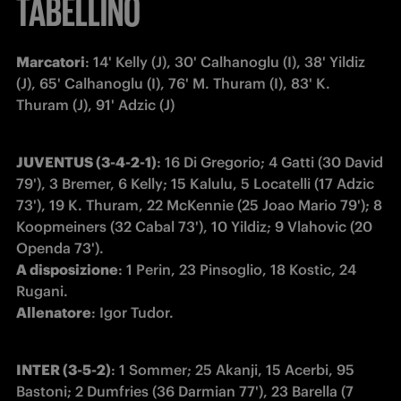
TABELLINO
Marcatori
: 14' Kelly (J), 30' Calhanoglu (I), 38' Yildiz 
(J), 65' Calhanoglu (I), 76' M. Thuram (I), 83' K. 
Thuram (J), 91' Adzic (J)
JUVENTUS (3-4-2-1)
: 16 Di Gregorio; 4 Gatti (30 David 
79'), 3 Bremer, 6 Kelly; 15 Kalulu, 5 Locatelli (17 Adzic 
73'), 19 K. Thuram, 22 McKennie (25 Joao Mario 79'); 8 
Koopmeiners (32 Cabal 73'), 10 Yildiz; 9 Vlahovic (20 
A disposizione
: 1 Perin, 23 Pinsoglio, 18 Kostic, 24 
Allenatore
: Igor Tudor.
INTER (3-5-2)
: 1 Sommer; 25 Akanji, 15 Acerbi, 95 
Bastoni; 2 Dumfries (36 Darmian 77'), 23 Barella (7 