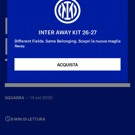
INTER
BATTUTA
4
-
3
INTER AWAY KIT 26-27
DALLA
JUVENTUS
A
Different Fields. Same Belonging. Scopri la nuova maglia
Away.
TORINO
ACQUISTA
—
13 set 2025
SQUADRA
9 MIN DI LETTURA