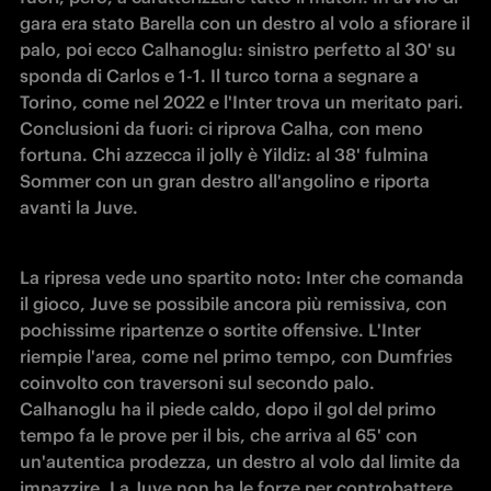
gara era stato Barella con un destro al volo a sfiorare il 
palo, poi ecco Calhanoglu: sinistro perfetto al 30' su 
sponda di Carlos e 1-1. Il turco torna a segnare a 
Torino, come nel 2022 e l'Inter trova un meritato pari. 
Conclusioni da fuori: ci riprova Calha, con meno 
fortuna. Chi azzecca il jolly è Yildiz: al 38' fulmina 
Sommer con un gran destro all'angolino e riporta 
avanti la Juve.
La ripresa vede uno spartito noto: Inter che comanda 
il gioco, Juve se possibile ancora più remissiva, con 
pochissime ripartenze o sortite offensive. L'Inter 
riempie l'area, come nel primo tempo, con Dumfries 
coinvolto con traversoni sul secondo palo. 
Calhanoglu ha il piede caldo, dopo il gol del primo 
tempo fa le prove per il bis, che arriva al 65' con 
un'autentica prodezza, un destro al volo dal limite da 
impazzire. La Juve non ha le forze per controbattere, 