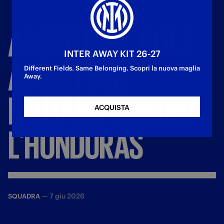
ARGENTINA,
GOL
E
INTER AWAY KIT 26-27
ASSIST
PER
Different Fields. Same Belonging. Scopri la nuova maglia
Away.
LAUTARO
CONTRO
ACQUISTA
L'HONDURAS
—
7 giu 2026
SQUADRA