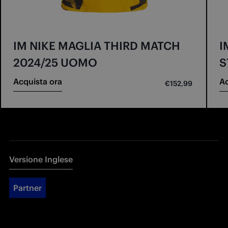
IM NIKE MAGLIA THIRD MATCH
I
2024/25 UOMO
S
Acquista ora
Ac
€152,99
Versione Inglese
Partner