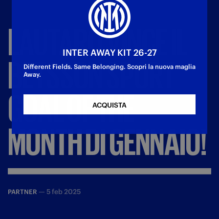
LAUTARO
VINCE
IL
INTER AWAY KIT 26-27
BETSSON
SPORT
Different Fields. Same Belonging. Scopri la nuova maglia
Away.
GOAL
OF
THE
ACQUISTA
MONTH
DI
GENNAIO!
—
5 feb 2025
PARTNER