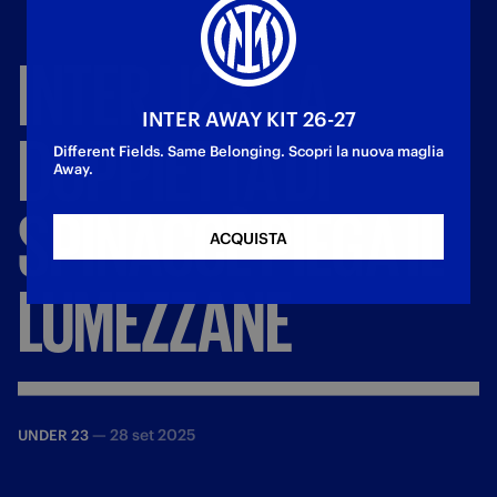
INTER
U23,
LA
INTER AWAY KIT 26-27
DOPPIETTA
DI
Different Fields. Same Belonging. Scopri la nuova maglia
Away.
SPINACCÈ
PIEGA
IL
ACQUISTA
LUMEZZANE
—
28 set 2025
UNDER 23