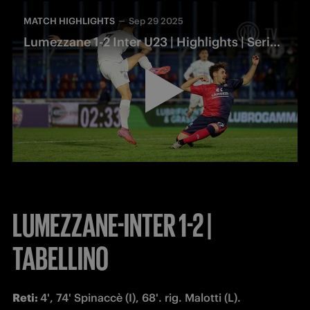
MATCH HIGHLIGHTS
Sep 29 2025
Lumezzane 1-2 Inter U23 | Highlights | Serie C
LUMEZZANE-INTER 1-2 |
TABELLINO
Reti: 
4', 74' Spinaccè (I), 68'. rig. Malotti (L).