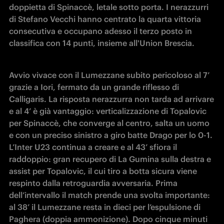
doppietta di Spinaccè, letale sotto porta. I nerazzurri 
di Stefano Vecchi hanno centrato la quarta vittoria 
consecutiva e occupano adesso il terzo posto in 
classifica con 14 punti, insieme all'Union Brescia.
Avvio vivace con il Lumezzane subito pericoloso al 7’ 
grazie a Iori, fermato da un grande riflesso di 
Calligaris. La risposta nerazzurra non tarda ad arrivare 
e al 4’ è già vantaggio: verticalizzazione di Topalovic 
per Spinaccè, che converge al centro, salta un uomo 
e con un preciso sinistro a giro batte Drago per lo 0-1.

L’Inter U23 continua a creare e al 43’ sfiora il 
raddoppio: gran recupero di La Gumina sulla destra e 
assist per Topalovic, il cui tiro a botta sicura viene 
respinto dalla retroguardia avversaria. Prima 
dell’intervallo il match prende una svolta importante: 
al 38’ il Lumezzane resta in dieci per l’espulsione di 
Paghera (doppia ammonizione). Dopo cinque minuti 