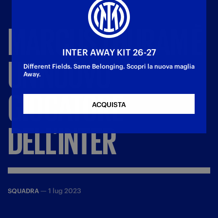
MARCUS
THURAM
È
INTER AWAY KIT 26-27
UN
NUOVO
Different Fields. Same Belonging. Scopri la nuova maglia
Away.
GIOCATORE
ACQUISTA
DELL’INTER
—
1 lug 2023
SQUADRA