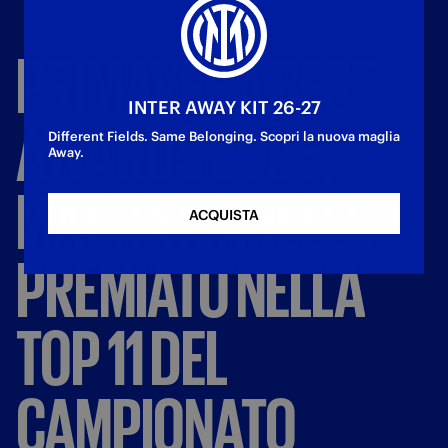
PRIMAVERA
BEST
INTER AWAY KIT 26-27
AWARDS
2026,
Different Fields. Same Belonging. Scopri la nuova maglia
Away.
MATTIA
MARELLO
ACQUISTA
PREMIATO
NELLA
TOP
11
DEL
CAMPIONATO