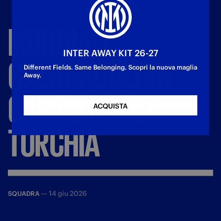
MONDIALI,
INTER AWAY KIT 26-27
CALHANOGLU
IN
Different Fields. Same Belonging. Scopri la nuova maglia
Away.
CAMPO
CON
LA
ACQUISTA
TURCHIA
—
14 giu 2026
SQUADRA