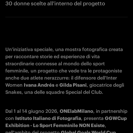
30 donne scelte all'interno del progetto
Un'iniziativa speciale, una mostra fotografica creata 
per raccontare storie ed esperienze di vita 
straordinarie connesse al mondo dello sport 
femminile, un progetto che vede tra le protagoniste 
anche due atlete nerazzurre: il difensore dell'Inter 
Women 
Ivana Andrés
 e 
Gilda Pisani
, giocatrice degli 
Snakes, una delle squadre Special del Club. 
Dal 1 al 14 giugno 2026, 
ONElabMilano
, in partnership 
con 
Istituto Italiano di Fotografia
, presenta 
GGWCup 
Exhibition - Lo Sport Femminile NON Esiste
, 
nell'ambito del progetto 
Global Goals World Cup 