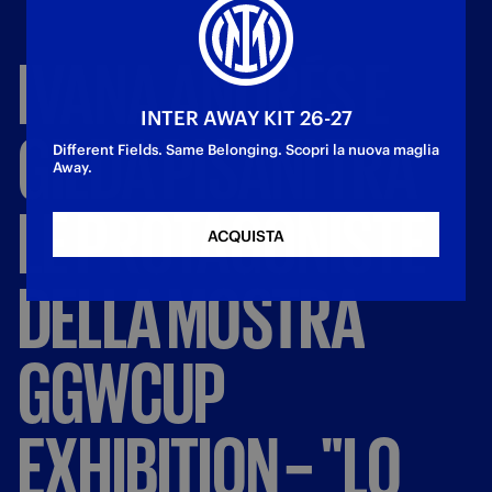
IVANA
ANDRÉS
E
INTER AWAY KIT 26-27
GILDA
PISANI
TRA
Different Fields. Same Belonging. Scopri la nuova maglia
Away.
LE
PROTAGONISTE
ACQUISTA
DELLA
MOSTRA
GGWCUP
EXHIBITION
–
"LO