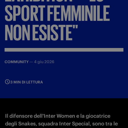
SPORT
FEMMINILE
NON
ESISTE"
—
4 giu 2026
COMMUNITY
3 MIN DI LETTURA
Il difensore dell'Inter Women e la giocatrice
degli Snakes, squadra Inter Special, sono tra le