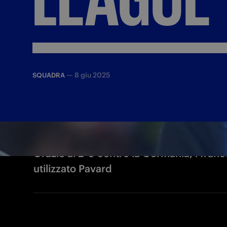
—
8 giu 2025
SQUADRA
Grazie al 2-0 contro la Germania, i fra
utilizzato Pavard