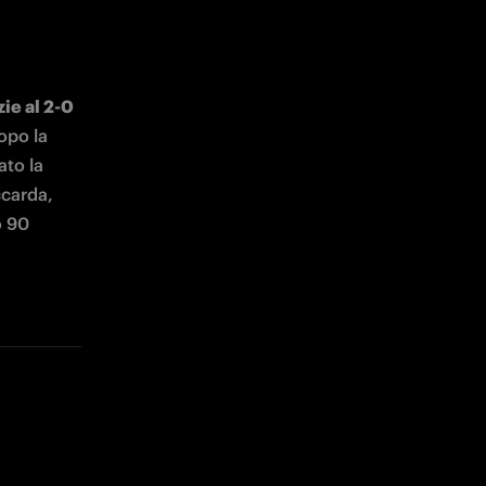
e al 2-0 
opo la 
to la 
carda, 
 90 