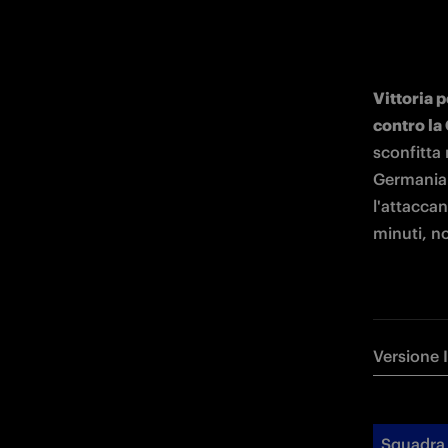
Vittoria 
contro la
sconfitta 
Germania g
l'attacca
minuti, no
Versione 
Squadra