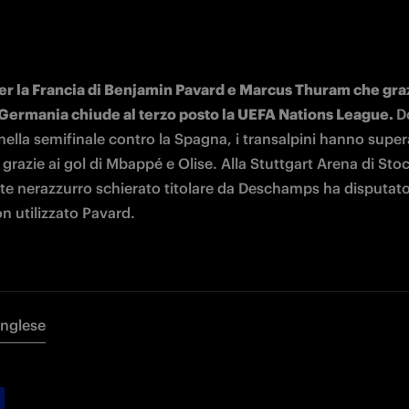
per la Francia di Benjamin Pavard e Marcus Thuram che grazi
 Germania chiude al terzo posto la UEFA Nations League. 
D
nella semifinale contro la Spagna, i transalpini hanno supera
razie ai gol di
 Mbappé e Olise. 
Alla Stuttgart Arena di Stoc
nte nerazzurro schierato titolare da Deschamps ha disputato
n utilizzato Pavard.  
Inglese