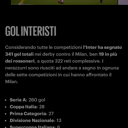
GOL INTERISTI
Considerando tutte le competizioni 
l'Inter ha segnato 
341 gol totali 
nei derby contro il Milan, ben 
19 in più 
dei rossoneri
, a quota 322 reti complessive. I 
nerazzurri sono riusciti ad andare a segno in ognuna 
delle sette competizioni in cui hanno affrontato il 
Milan. 
Serie A
: 260 gol
Coppa Italia
: 28
Prima Categoria
: 27
Divisione Nazionale
: 13
Supercoppa Italiana
: 6