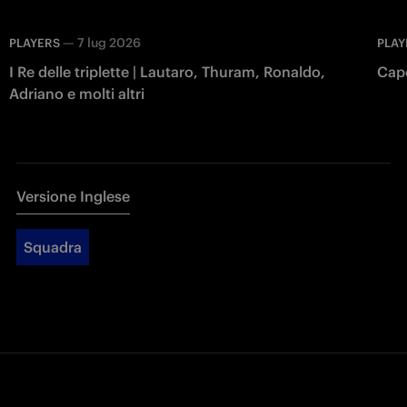
—
7 lug 2026
PLAYERS
PLAY
I Re delle triplette | Lautaro, Thuram, Ronaldo,
Capo
Adriano e molti altri
Versione Inglese
Squadra