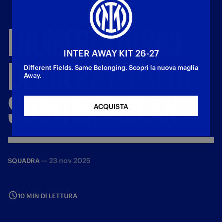
I
NUMERI
STORICI
INTER AWAY KIT 26-27
DEL
DERBY:
TUTTO
Different Fields. Same Belonging. Scopri la nuova maglia
Away.
SU
INTER
-
MILAN
ACQUISTA
—
23 nov 2025
SQUADRA
10 MIN DI LETTURA