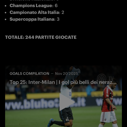
Champions League
: 6
Campionato Alta Italia
: 2
Supercoppa Italiana
: 3
TOTALE: 244 PARTITE GIOCATE 
GOALS COMPILATION
Nov 20 2025
Top 25: Inter-Milan | I gol più belli dei nerazzurri