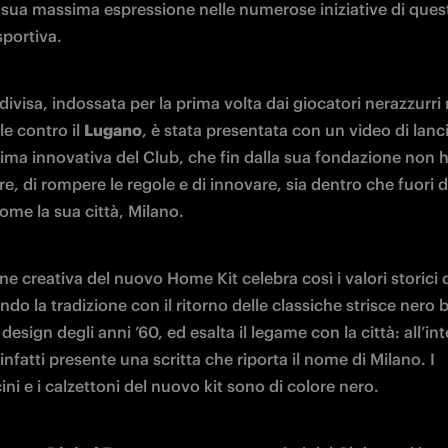
a sua massima espressione nelle numerose iniziative di ques
portiva. 
ivisa, indossata per la prima volta dai giocatori nerazzurri n
e contro il 
Lugano
, è stata presentata con un video di lanci
nima innovativa del Club, che fin dalla sua fondazione non h
e, di rompere le regole e di innovare, sia dentro che fuori da
me la sua città, Milano. 
one creativa del nuovo Home Kit celebra così i valori storici de
do la tradizione con il ritorno delle classiche strisce nero bl
l design degli anni ’60, ed esalta il legame con la città: all’int
 infatti presente una scritta che riporta il nome di Milano. I 
ni e i calzettoni del nuovo kit sono di colore nero. 