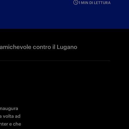
1 MIN DI LETTURA
a amichevole contro il Lugano
inaugura 
 volta ad 
nter e che 