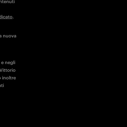
ntenuti 
dicato
.
a nuova 
 e negli 
ittorio 
inoltre 
i 