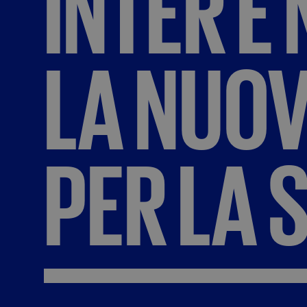
INTER
E
LA
NUO
PER
LA
S