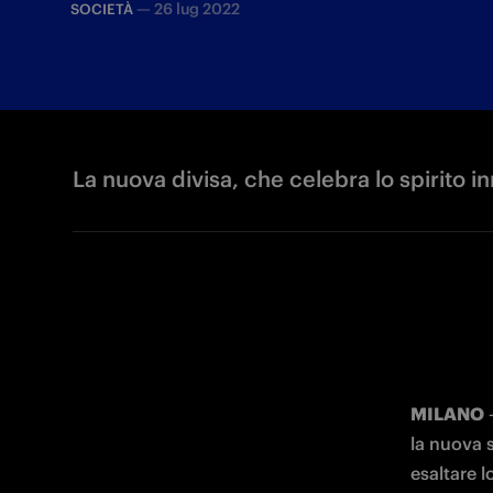
—
26 lug 2022
SOCIETÀ
La nuova divisa, che celebra lo spirito i
MILANO
 
la nuova s
esaltare l