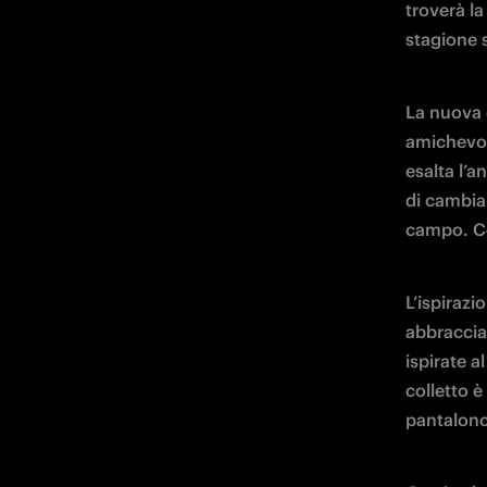
troverà l
stagione s
La nuova d
amichevol
esalta l’a
di cambiar
campo. Co
L’ispirazi
abbraccian
ispirate a
colletto è
pantalonci