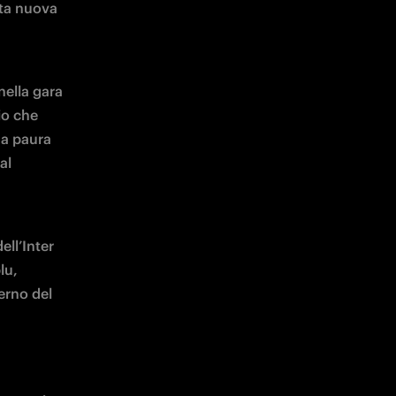
ta nuova 
ella gara 
o che 
a paura 
l 
ll’Inter 
u, 
erno del 