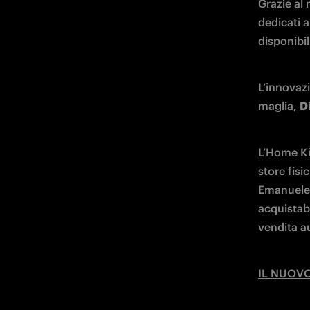
Grazie al
dedicati 
disponibil
L’innovazi
maglia, 
Di
L’Home Kit
store fisici
Emanuele e
acquistabi
vendita au
IL NUOVO